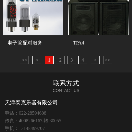
电子管配对服务
TPA4
<<
<
1
2
3
4
>
>>
联系方式
CONTACT US
天津泰克乐器有限公司
电话：022-28594688
传真：4008266163 转 30055
手机：13148499707